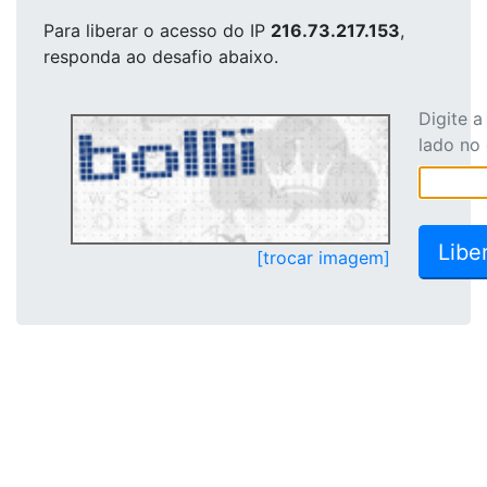
Para liberar o acesso
do IP
216.73.217.153
,
responda ao desafio abaixo.
Digite 
lado no
[trocar imagem]